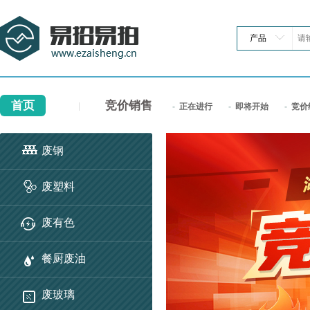
产品
首页
竞价销售
正在进行
即将开始
竞价
废钢
废塑料
废有色
餐厨废油
废玻璃